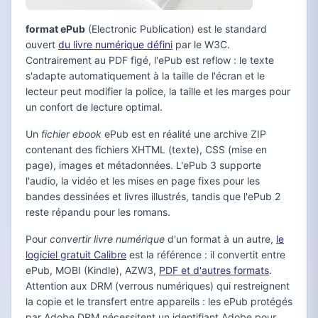
format ePub
(Electronic Publication) est le standard
ouvert
du livre numérique défini
par le W3C.
Contrairement au PDF figé, l'ePub est reflow : le texte
s'adapte automatiquement à la taille de l'écran et le
lecteur peut modifier la police, la taille et les marges pour
un confort de lecture optimal.
Un
fichier ebook
ePub est en réalité une archive ZIP
contenant des fichiers XHTML (texte), CSS (mise en
page), images et métadonnées. L'ePub 3 supporte
l'audio, la vidéo et les mises en page fixes pour les
bandes dessinées et livres illustrés, tandis que l'ePub 2
reste répandu pour les romans.
Pour
convertir livre numérique
d'un format à un autre,
le
logiciel gratuit Calibre
est la référence : il convertit entre
ePub, MOBI (Kindle), AZW3,
PDF et d'autres formats
.
Attention aux DRM (verrous numériques) qui restreignent
la copie et le transfert entre appareils : les ePub protégés
par Adobe DRM nécessitent un identifiant Adobe pour