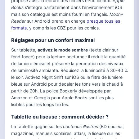
propose aussi la lecture des fichiers ePub locaux.
Apple
Books
s'intègre parfaitement dans l'environnement iOS
mais son catalogue est moins fourni en français.
Moon+
Reader
sur Android prend en charge
presque tous les
formats
, y compris les CBZ pour les comics.
Réglages pour un confort maximal
Sur tablette,
activez le mode sombre
(texte clair sur
fond foncé) pour la lecture nocturne : il réduit la quantité
de lumière émise et préserve la perception des niveaux
de luminosité ambiante. Réduisez la luminosité à 30-40 %
le soir. Activez Night Shift sur iOS ou le filtre de lumière
bleue sur Android pour décaler les tons vers le chaud à
partir de 20h. La police Bookerly développée par
Amazon et Georgia pour Apple Books sont les plus
lisibles pour les longs textes.
Tablette ou liseuse : comment décider ?
La tablette gagne sur les
contenus illustrés
(BD couleur,
magazines, manuels scolaires, atlas), la liseuse sur les